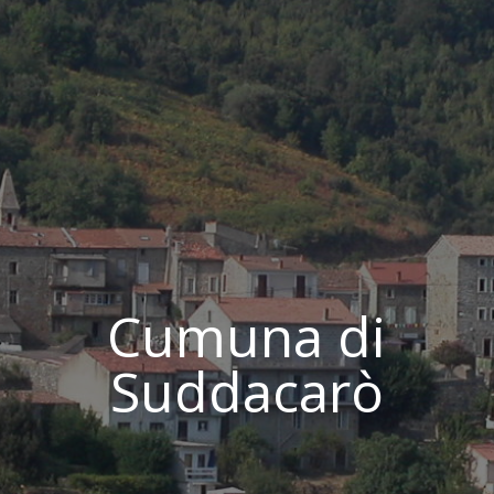
Cumuna di
Suddacarò