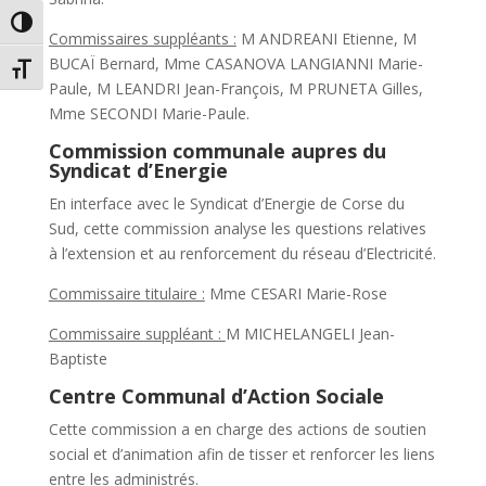
Passer en contraste élevé
Commissaires suppléants :
M ANDREANI Etienne, M
BUCAÏ Bernard, Mme CASANOVA LANGIANNI Marie-
Changer la taille de la police
Paule, M LEANDRI Jean-François, M PRUNETA Gilles,
Mme SECONDI Marie-Paule.
Commission communale aupres du
Syndicat d’Energie
En interface avec le Syndicat d’Energie de Corse du
Sud, cette commission analyse les questions relatives
à l’extension et au renforcement du réseau d’Electricité.
Commissaire titulaire :
Mme CESARI Marie-Rose
Commissaire suppléant :
M MICHELANGELI Jean-
Baptiste
Centre Communal d’Action Sociale
Cette commission a en charge des actions de soutien
social et d’animation afin de tisser et renforcer les liens
entre les administrés.