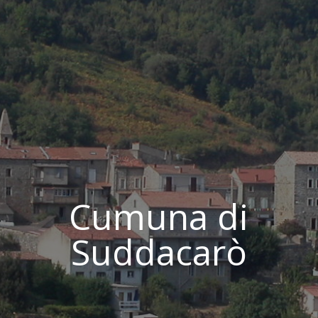
Cumuna di
Suddacarò