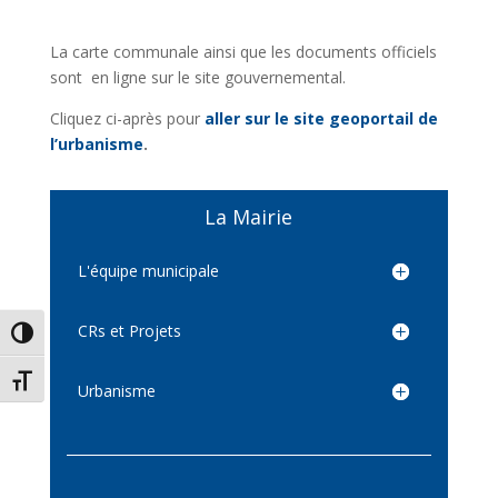
La carte communale ainsi que les documents officiels
sont en ligne sur le site gouvernemental.
Cliquez ci-après pour
aller sur le site geoportail de
l’urbanisme
.
La Mairie
L'équipe municipale
CRs et Projets
Passer en contraste élevé
Changer la taille de la police
Urbanisme