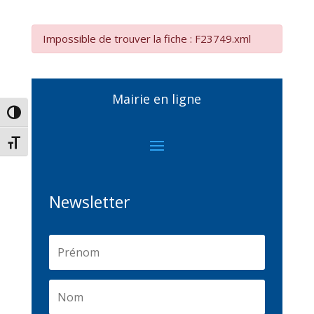
Impossible de trouver la fiche : F23749.xml
Mairie en ligne
Passer en contraste élevé
Changer la taille de la police
Newsletter