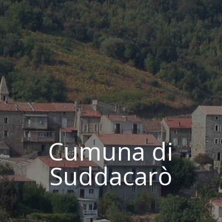
Cumuna di
Suddacarò