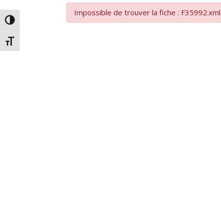
Impossible de trouver la fiche : F35992.xml
Passer en contraste élevé
Changer la taille de la police