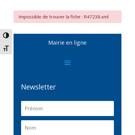
Impossible de trouver la fiche : R47238.xml
Passer en contraste élevé
Mairie en ligne
Changer la taille de la police
Newsletter