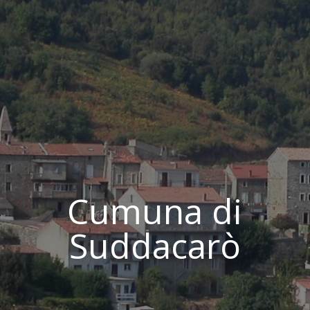
Cumuna di
Suddacarò