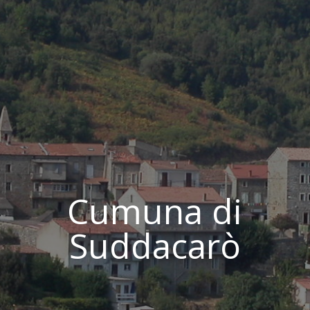
Cumuna di
Suddacarò