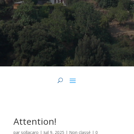
Attention!
par
sollacaro
|
Juil 9, 2025
|
Non classé
|
0