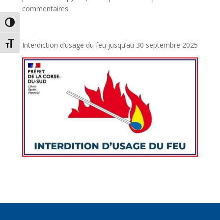
commentaires
Passer en contraste élevé
Changer la taille de la police
Interdiction d’usage du feu jusqu’au 30 septembre 2025