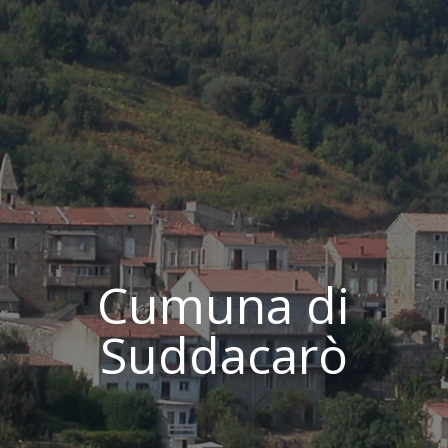
Cumuna di
Suddacarò