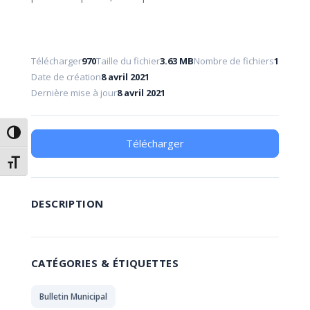
Télécharger
970
Taille du fichier
3.63 MB
Nombre de fichiers
1
Date de création
8 avril 2021
Dernière mise à jour
8 avril 2021
Passer en contraste élevé
Télécharger
Changer la taille de la police
DESCRIPTION
CATÉGORIES & ÉTIQUETTES
Bulletin Municipal