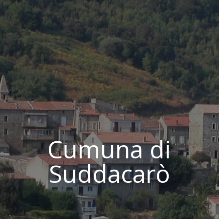
Cumuna di
Suddacarò