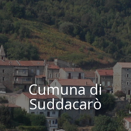
Cumuna di
Suddacarò