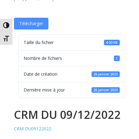
Télécharger
Passer en contraste élevé
Changer la taille de la police
Taille du fichier
4.00 KB
Nombre de fichiers
1
Date de création
26 janvier 2023
Dernière mise à jour
26 janvier 2023
CRM DU 09/12/2022
CRM DU09122022