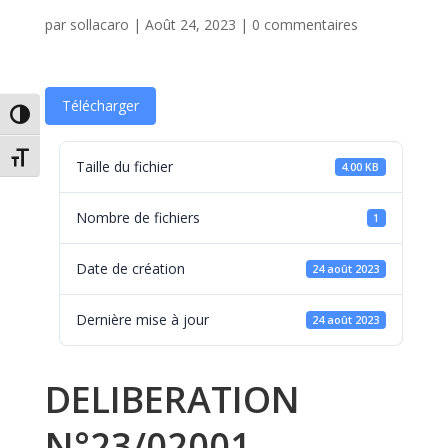
par
sollacaro
|
Août 24, 2023
|
0 commentaires
Télécharger
Passer en contraste élevé
Changer la taille de la police
Taille du fichier
4.00 KB
Nombre de fichiers
1
Date de création
24 août 2023
Dernière mise à jour
24 août 2023
DELIBERATION
N°23/02001