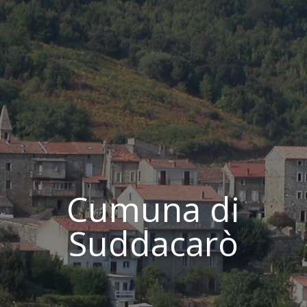
Cumuna di
Suddacarò