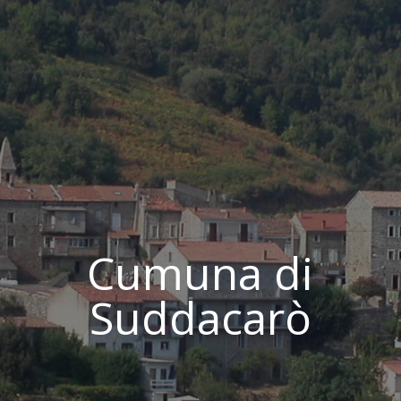
Cumuna di
Suddacarò