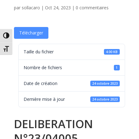
par
sollacaro
|
Oct 24, 2023
|
0 commentaires
Télécharger
Passer en contraste élevé
Changer la taille de la police
Taille du fichier
4.00 KB
Nombre de fichiers
1
Date de création
24 octobre 2023
Dernière mise à jour
24 octobre 2023
DELIBERATION
N°23/04005