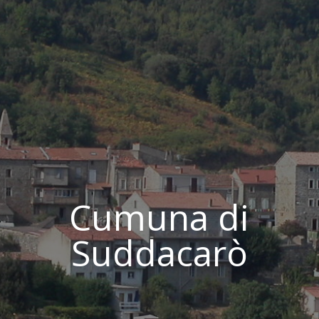
Cumuna di
Suddacarò