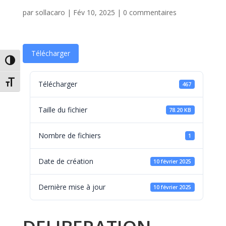
par
sollacaro
|
Fév 10, 2025
|
0 commentaires
Télécharger
Passer en contraste élevé
Changer la taille de la police
Télécharger
467
Taille du fichier
78.20 KB
Nombre de fichiers
1
Date de création
10 février 2025
Dernière mise à jour
10 février 2025