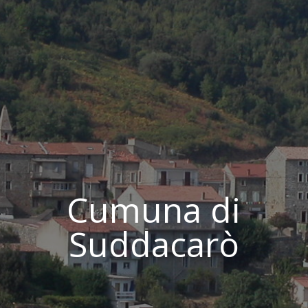
Cumuna di
Suddacarò