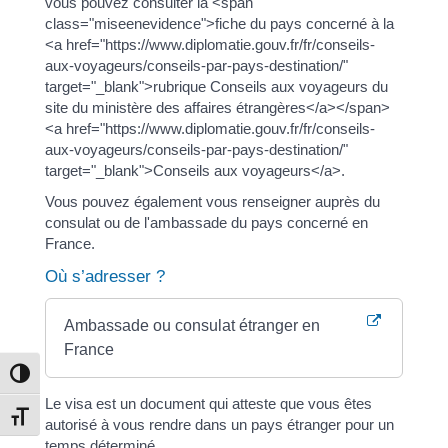
vous pouvez consulter la <span
class="miseenevidence">fiche du pays concerné à la
<a href="https://www.diplomatie.gouv.fr/fr/conseils-
aux-voyageurs/conseils-par-pays-destination/"
target="_blank">rubrique Conseils aux voyageurs du
site du ministère des affaires étrangères</a></span>
<a href="https://www.diplomatie.gouv.fr/fr/conseils-
aux-voyageurs/conseils-par-pays-destination/"
target="_blank">Conseils aux voyageurs</a>.
Vous pouvez également vous renseigner auprès du
consulat ou de l'ambassade du pays concerné en
France.
Où s’adresser ?
Ambassade ou consulat étranger en
France
Passer en contraste élevé
Le visa est un document qui atteste que vous êtes
Changer la taille de la police
autorisé à vous rendre dans un pays étranger pour un
temps déterminé.