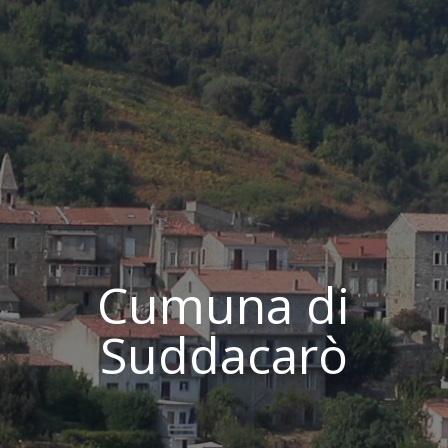
Cumuna di
Suddacarò