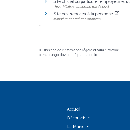
Site officiel du particulier employeur et d
Urssaf Caisse nationale (ex-Acoss)
Site des services à la personne
Ministère chargé des finances
©
Direction de l'information légale et administrative
comarquage developpé par
baseo.io
Accueil
Découvrir
La Mairie