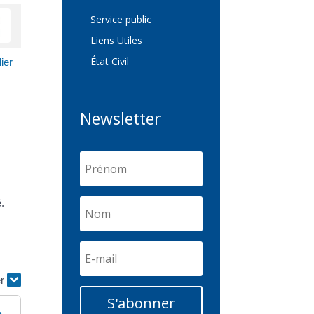
Service public
Liens Utiles
État Civil
lier
Newsletter
.
er
S'abonner