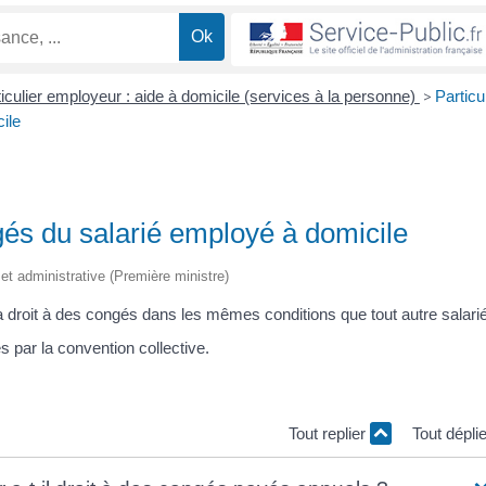
iculier employeur : aide à domicile (services à la personne)
>
Particu
ile
gés du salarié employé à domicile
e et administrative (Première ministre)
 a droit à des congés dans les mêmes conditions que tout autre salarié
s par la convention collective.
Tout replier
Tout dépli