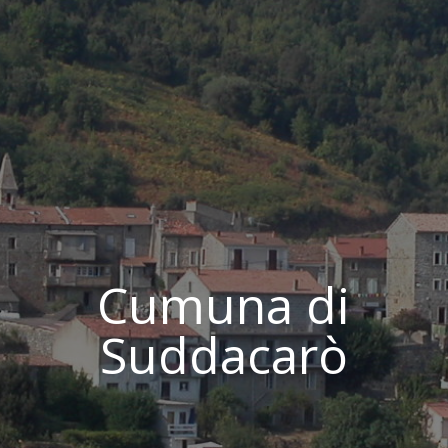
Cumuna di
Suddacarò