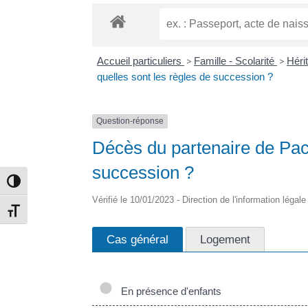
Accueil particuliers
>
Famille - Scolarité
>
Hérit
quelles sont les règles de succession ?
Question-réponse
Décès du partenaire de Pacs
succession ?
Passer en contraste élevé
Vérifié le 10/01/2023 - Direction de l'information légal
Changer la taille de la police
Cas général
Logement
En présence d'enfants