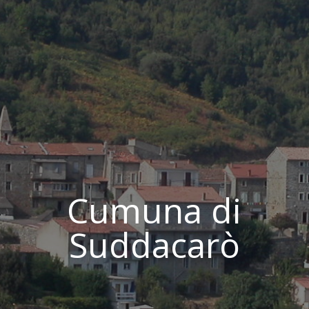
Cumuna di
Suddacarò