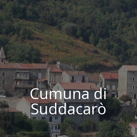
Cumuna di
Suddacarò