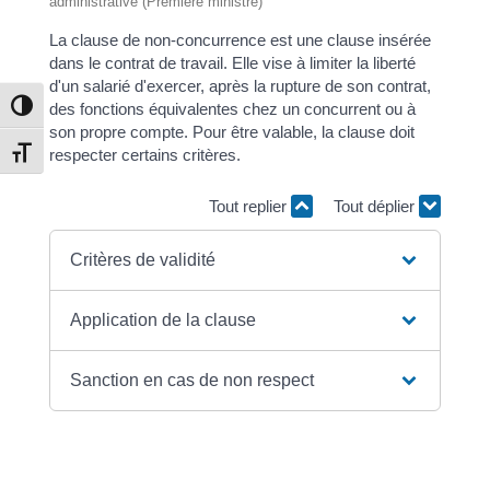
administrative (Première ministre)
La clause de non-concurrence est une clause insérée
dans le contrat de travail. Elle vise à limiter la liberté
d'un salarié d'exercer, après la rupture de son contrat,
des fonctions équivalentes chez un concurrent ou à
Passer en contraste élevé
son propre compte. Pour être valable, la clause doit
respecter certains critères.
Changer la taille de la police
Tout replier
Tout déplier
Critères de validité
Application de la clause
Sanction en cas de non respect