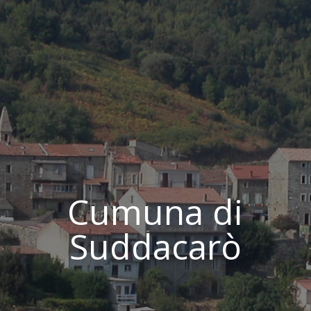
Cumuna di
Suddacarò