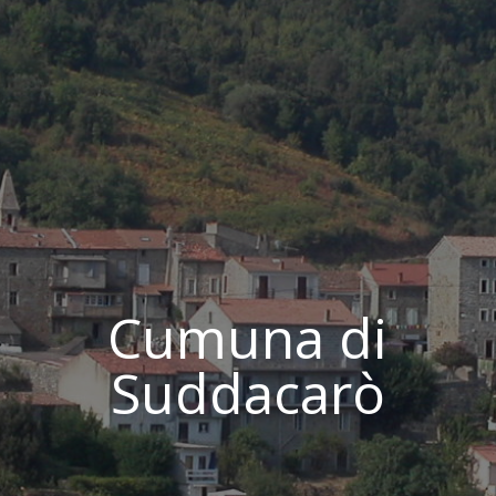
Cumuna di
Suddacarò