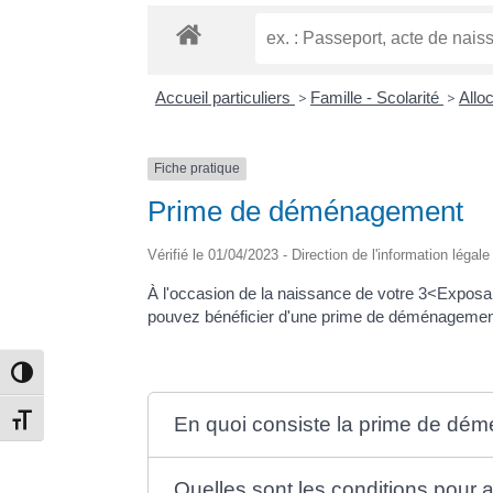
Accueil particuliers
>
Famille - Scolarité
>
Allo
Fiche pratique
Prime de déménagement
Vérifié le 01/04/2023 - Direction de l'information légal
À l'occasion de la naissance de votre 3<Exposa
pouvez bénéficier d'une prime de déménagement
Passer en contraste élevé
Changer la taille de la police
En quoi consiste la prime de dé
Quelles sont les conditions pour 