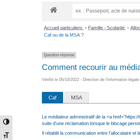
Accueil particuliers
>
Famille - Scolarité
>
Allo
Caf ou de la MSA ?
Question-réponse
Comment recourir au média
Vérifié le 05/10/2022 - Direction de l'information légal
Caf
MSA
Le médiateur administratif de la <a href="https:
Passer en contraste élevé
suite d'une réclamation lorsque le blocage persis
Il rétablit la communication entre l'allocataire et 
Changer la taille de la police