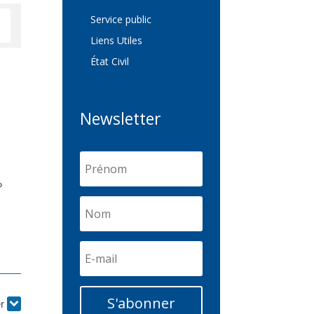
Service public
Liens Utiles
État Civil
Newsletter
?
S'abonner
er