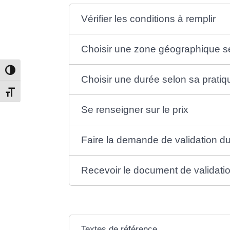
Vérifier les conditions à remplir
Choisir une zone géographique s
Passer en contraste élevé
Choisir une durée selon sa prati
Changer la taille de la police
Se renseigner sur le prix
Faire la demande de validation d
Recevoir le document de validati
Textes de référence