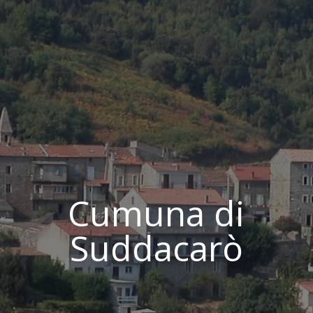
Cumuna di
Suddacarò