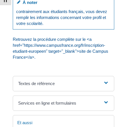
Changer la taille de la police
À noter
contrairement aux étudiants français, vous devez
remplir les informations concernant votre profil et
votre scolarité.
Retrouvez la procédure complète sur le <a
href="https://www.campusfrance.org/fr/inscription-
etudiant-europeen" target="_blank">site de Campus
France</a>.
Textes de référence
Services en ligne et formulaires
Et aussi