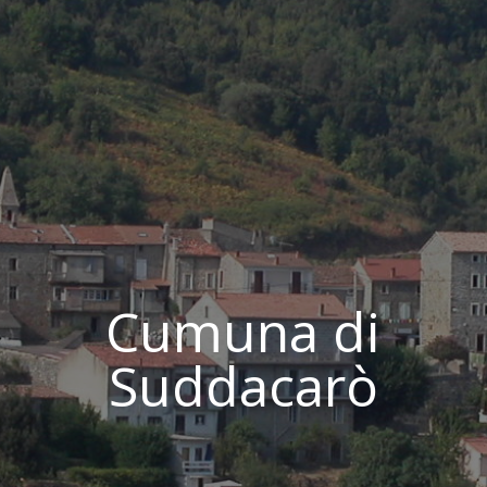
Cumuna di
Suddacarò