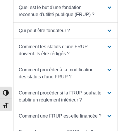
Quel est le but d'une fondation
reconnue d'utilité publique (FRUP) ?
Qui peut être fondateur ?
Comment les statuts d'une FRUP
doivent-ils être rédigés ?
Comment procéder à la modification
des statuts d'une FRUP ?
Comment procéder si la FRUP souhaite
Passer en contraste élevé
établir un règlement intérieur ?
Changer la taille de la police
Comment une FRUP est-elle financée ?