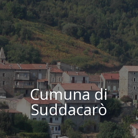
Cumuna di
Suddacarò