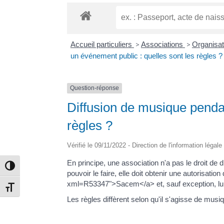
Accueil particuliers
>
Associations
>
Organisat
un événement public : quelles sont les règles ?
Question-réponse
Diffusion de musique pendan
règles ?
Vérifié le 09/11/2022 - Direction de l'information légal
En principe, une association n'a pas le droit de
Passer en contraste élevé
pouvoir le faire, elle doit obtenir une autorisation
xml=R53347">Sacem</a> et, sauf exception, lui 
Changer la taille de la police
Les règles diffèrent selon qu'il s'agisse de musi