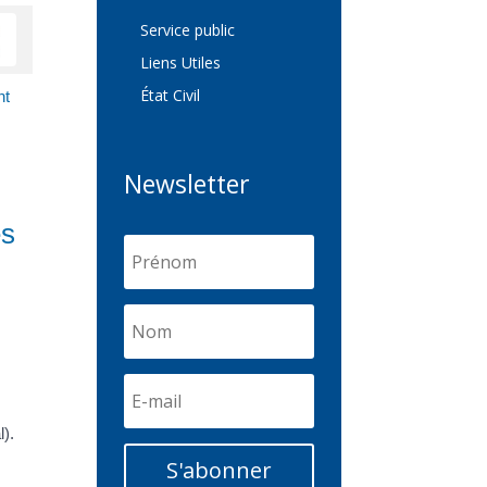
Service public
Liens Utiles
État Civil
nt
Newsletter
es
l).
S'abonner