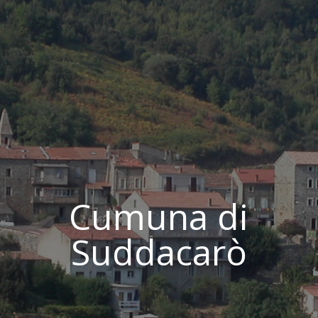
Cumuna di
Suddacarò