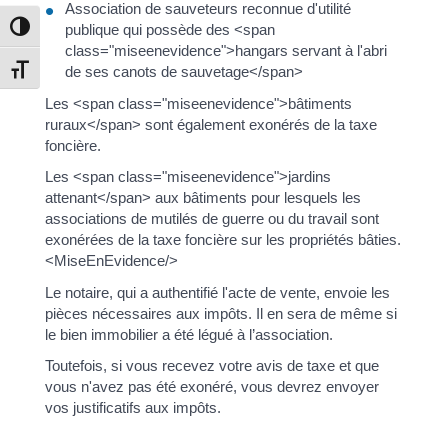
Association de sauveteurs reconnue d'utilité
Passer en contraste élevé
publique qui possède des <span
class="miseenevidence">hangars servant à l'abri
Changer la taille de la police
de ses canots de sauvetage</span>
Les <span class="miseenevidence">bâtiments
ruraux</span> sont également exonérés de la taxe
foncière.
Les <span class="miseenevidence">jardins
attenant</span> aux bâtiments pour lesquels les
associations de mutilés de guerre ou du travail sont
exonérées de la taxe foncière sur les propriétés bâties.
<MiseEnEvidence/>
Le notaire, qui a authentifié l'acte de vente, envoie les
pièces nécessaires aux impôts. Il en sera de même si
le bien immobilier a été légué à l’association.
Toutefois, si vous recevez votre avis de taxe et que
vous n'avez pas été exonéré, vous devrez envoyer
vos justificatifs aux impôts.