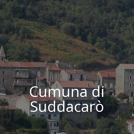
Cumuna di
Suddacarò