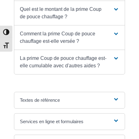
Quel est le montant de la prime Coup
de pouce chauffage ?
Passer en contraste élevé
Comment la prime Coup de pouce
chauffage est-elle versée ?
Changer la taille de la police
La prime Coup de pouce chauffage est-
elle cumulable avec d'autres aides ?
Textes de référence
Services en ligne et formulaires