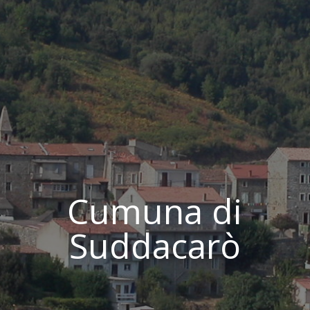
Cumuna di
Suddacarò