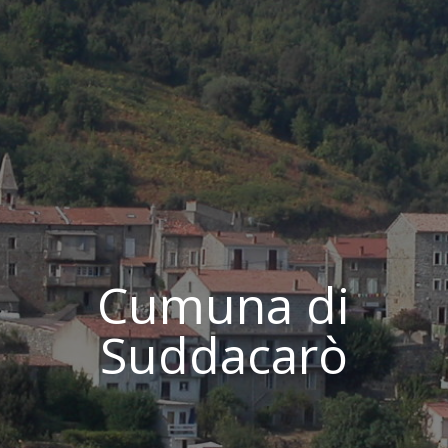
Cumuna di
Suddacarò