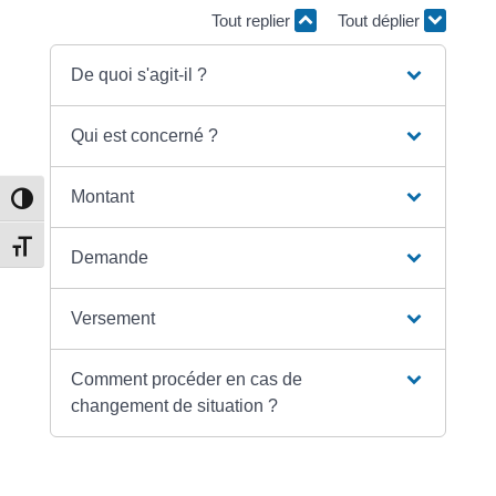
Tout replier
Tout déplier
De quoi s'agit-il ?
Qui est concerné ?
Montant
Passer en contraste élevé
Changer la taille de la police
Demande
Versement
Comment procéder en cas de
changement de situation ?