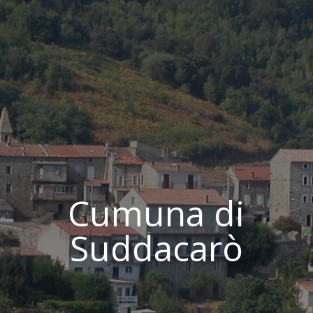
Cumuna di
Suddacarò