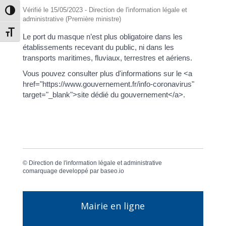
Vérifié le 15/05/2023 - Direction de l'information légale et
Passer en contraste élevé
administrative (Première ministre)
Changer la taille de la police
Le port du masque n’est plus obligatoire dans les
établissements recevant du public, ni dans les
transports maritimes, fluviaux, terrestres et aériens.
Vous pouvez consulter plus d'informations sur le <a
href="https://www.gouvernement.fr/info-coronavirus"
target="_blank">site dédié du gouvernement</a>.
©
Direction de l'information légale et administrative
comarquage developpé par
baseo.io
Mairie en ligne