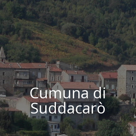
Cumuna di
Suddacarò