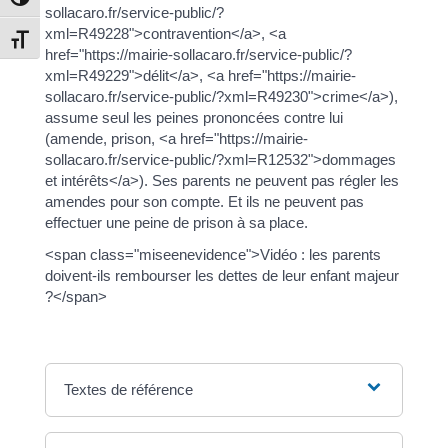
Passer en contraste élevé
sollacaro.fr/service-public/?
xml=R49228">contravention</a>, <a
Changer la taille de la police
href="https://mairie-sollacaro.fr/service-public/?
xml=R49229">délit</a>, <a href="https://mairie-
sollacaro.fr/service-public/?xml=R49230">crime</a>),
assume seul les peines prononcées contre lui
(amende, prison, <a href="https://mairie-
sollacaro.fr/service-public/?xml=R12532">dommages
et intérêts</a>). Ses parents ne peuvent pas régler les
amendes pour son compte. Et ils ne peuvent pas
effectuer une peine de prison à sa place.
<span class="miseenevidence">Vidéo : les parents
doivent-ils rembourser les dettes de leur enfant majeur
?</span>
Textes de référence