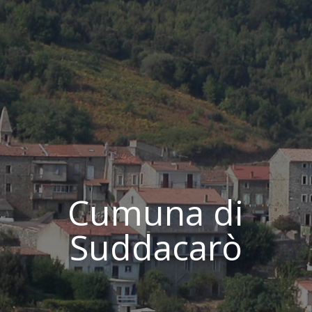
Cumuna di
Suddacarò