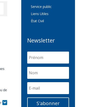
Service public
Liens Utiles
État Civil
Newsletter
nes
ou de
S'abonner
er