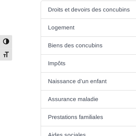
Droits et devoirs des concubins
Logement
Passer en contraste élevé
Biens des concubins
Changer la taille de la police
Impôts
Naissance d'un enfant
Assurance maladie
Prestations familiales
Aides sociales