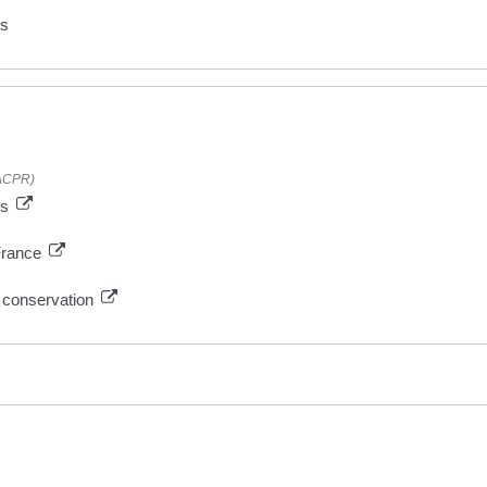
ès
 (ACPR)
es
 France
e conservation