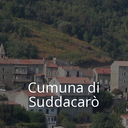
Cumuna di
Suddacarò