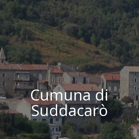
Cumuna di
Suddacarò