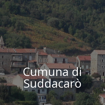
Cumuna di
Suddacarò