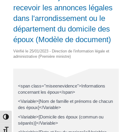
recevoir les annonces légales
dans l'arrondissement ou le
département du domicile des
époux (Modèle de document)
Vérifié le 25/01/2023 - Direction de l'information légale et
administrative (Première ministre)
<span class="miseenevidence">Informations
concernant les époux</span>
<Variable>[Nom de famille et prénoms de chacun
des époux]</Variable>
<Variable>[Domicile des époux (commun ou
Passer en contraste élevé
séparés)]</Variable>
Changer la taille de la police