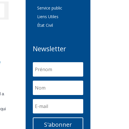
Service public
Liens Utiles
État Civil
Newsletter
é
l a
 qui
S'abonner