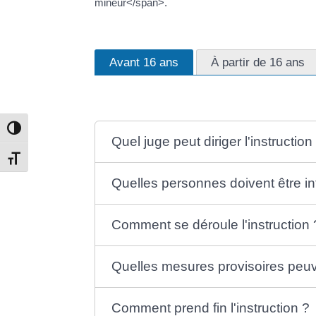
mineur</span>.
Avant 16 ans
À partir de 16 ans
Passer en contraste élevé
Quel juge peut diriger l'instruction
Changer la taille de la police
Quelles personnes doivent être i
Comment se déroule l'instruction 
Quelles mesures provisoires peuve
Comment prend fin l'instruction ?