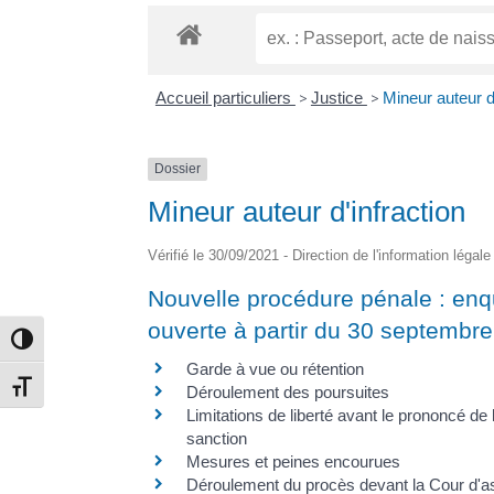
Accueil particuliers
>
Justice
>
Mineur auteur d'
Dossier
Mineur auteur d'infraction
Vérifié le 30/09/2021 - Direction de l'information légal
Nouvelle procédure pénale : enq
ouverte à partir du 30 septembr
Passer en contraste élevé
Garde à vue ou rétention
Changer la taille de la police
Déroulement des poursuites
Limitations de liberté avant le prononcé de 
sanction
Mesures et peines encourues
Déroulement du procès devant la Cour d'a