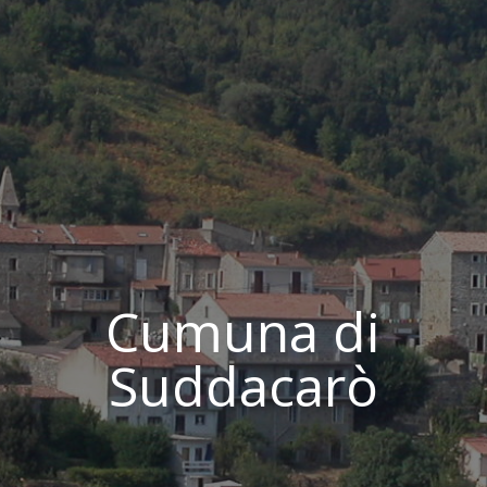
Cumuna di
Suddacarò