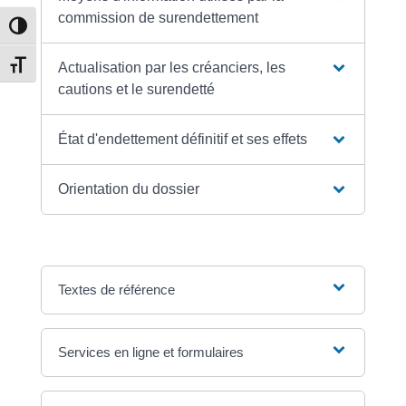
commission de surendettement
Passer en contraste élevé
Changer la taille de la police
Actualisation par les créanciers, les
cautions et le surendetté
État d'endettement définitif et ses effets
Orientation du dossier
Textes de référence
Services en ligne et formulaires