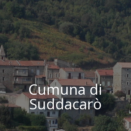
Cumuna di
Suddacarò