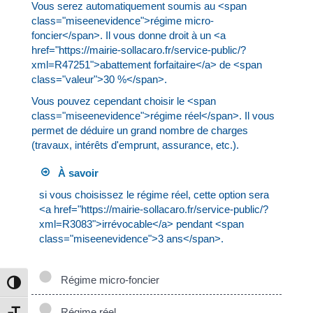
Vous serez automatiquement soumis au <span
class="miseenevidence">régime micro-
foncier</span>. Il vous donne droit à un <a
href="https://mairie-sollacaro.fr/service-public/?
xml=R47251">abattement forfaitaire</a> de <span
class="valeur">30 %</span>.
Vous pouvez cependant choisir le <span
class="miseenevidence">régime réel</span>. Il vous
permet de déduire un grand nombre de charges
(travaux, intérêts d'emprunt, assurance, etc.).
À savoir
si vous choisissez le régime réel, cette option sera
<a href="https://mairie-sollacaro.fr/service-public/?
xml=R3083">irrévocable</a> pendant <span
class="miseenevidence">3 ans</span>.
Régime micro-foncier
Passer en contraste élevé
Régime réel