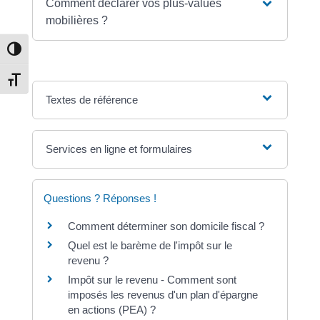
Comment déclarer vos plus-values
mobilières ?
Passer en contraste élevé
Changer la taille de la police
Textes de référence
Services en ligne et formulaires
Questions ? Réponses !
Comment déterminer son domicile fiscal ?
Quel est le barème de l'impôt sur le
revenu ?
Impôt sur le revenu - Comment sont
imposés les revenus d'un plan d'épargne
en actions (PEA) ?