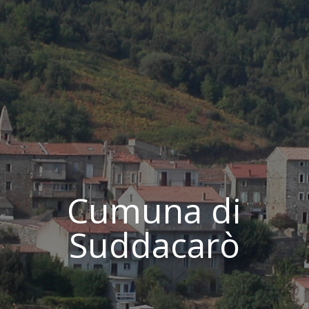
Cumuna di
Suddacarò