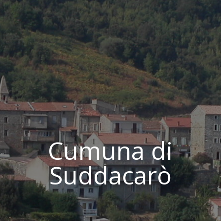
Cumuna di
Suddacarò