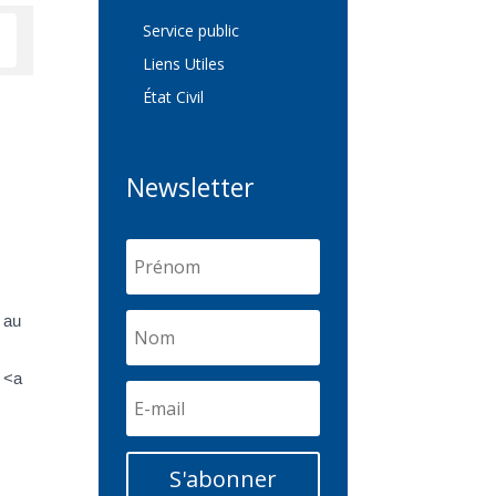
Service public
Liens Utiles
État Civil
Newsletter
e au
e <a
S'abonner