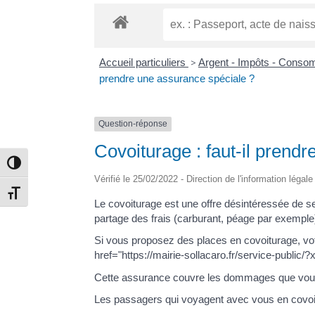
Accueil particuliers
>
Argent - Impôts - Cons
prendre une assurance spéciale ?
Question-réponse
Covoiturage : faut-il prend
Passer en contraste élevé
Vérifié le 25/02/2022 - Direction de l'information légal
Changer la taille de la police
Le covoiturage est une offre désintéressée de ser
partage des frais (carburant, péage par exemple
Si vous proposez des places en covoiturage, vot
href="https://mairie-sollacaro.fr/service-public
Cette assurance couvre les dommages que vous o
Les passagers qui voyagent avec vous en covoit