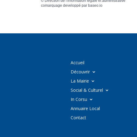
©
Direction de l'information légale et administrative
comarquage developpé par
baseo.io
Accueil
Découvrir
La Mairie
Social & Culturel
In Corsu
Annuaire Local
Contact