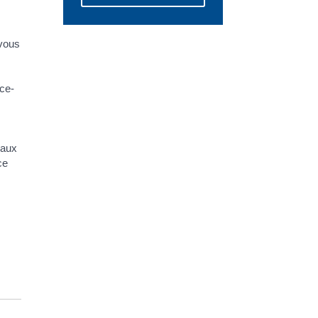
 vous
ice-
 aux
ce