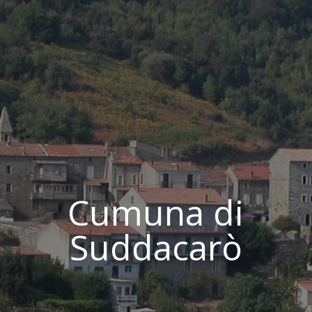
Cumuna di
Suddacarò