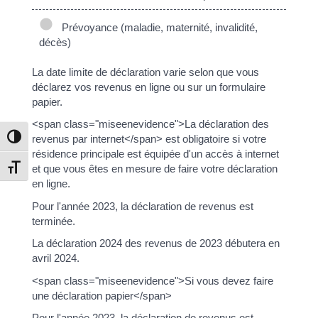
Prévoyance (maladie, maternité, invalidité,
décès)
La date limite de déclaration varie selon que vous
déclarez vos revenus en ligne ou sur un formulaire
papier.
<span class="miseenevidence">La déclaration des
Passer en contraste élevé
revenus par internet</span> est obligatoire si votre
résidence principale est équipée d'un accès à internet
Changer la taille de la police
et que vous êtes en mesure de faire votre déclaration
en ligne.
Pour l'année 2023, la déclaration de revenus est
terminée.
La déclaration 2024 des revenus de 2023 débutera en
avril 2024.
<span class="miseenevidence">Si vous devez faire
une déclaration papier</span>
Pour l'année 2023, la déclaration de revenus est