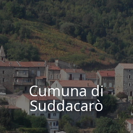
Cumuna di
Suddacarò